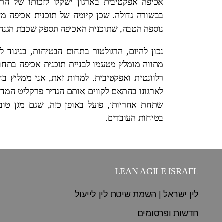
אכיפה אפקטיבית בארגון ישקלו לזכותו של התא
בבשורה גדולה. שכן קיומה של תוכנית אכיפה מ
נוספה הטבה, שתוכנית האכיפה תספק שכבת הגנה נ
נכון להיום, הרגולטור בתחום הבטיחות, בניגוד 
מתווה מומלץ מטעמו לבניית תוכנית אכיפה בתחום
רלוונטית ואפקטיבית. למרות זאת, אני ממליץ ב
לארגונו בהתאם לקווים אותם הגדיר פרקליט המד
שתחת אחריותו, פועל באופן כזה, שגם מגן טוב
בטיחות העובדים.
LEAN AGILE ISRAEL
לין ישראל | השמת שיטת לין לייעול
חדשות ופרסומים