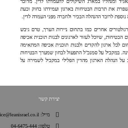
גיד ומנהליו במארג השיקולים להעמדתו לדין. מדובר
שפרת את תרבות הבטיחות בארגון ועמידתו בחוק וכעת
וספת לרובד ההנהלה הבכיר ולחברה מפני העמדה לדין.
לרגולטורים אחרים כמו בתחום ניירות הערך, טרם גיבש
 הבטיחות, שיוכל לעזור לארגונים לבנות תוכנית אכיפה
חום לכל ארגון להקדים ולבנות תוכנית אכיפה המתאימה
ינה. במקביל על סמנכ"ל התפעול לבחון שמערך הבטיחות
 על הנהלת הארגון מהדין הפלילי במקביל לשמירה על
יצירת קשר
מייל: office@leanisrael.co.il
טלפון: 04-6475-444