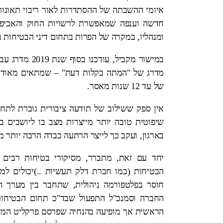
איומי ההשבתה של ההסתדרות לאור ריבוי תאונו
חדשה וענפה שמאפשרת לרשויות החוק והאכיפה ל
ומנהליו, במקרה של הפרות בתחום דיני הבטיחות ב
במישור מקביל, 
מדרג של "המתה בקלות דעת" – שמתאים מאוד ל
של עד 12 שנות מאסר.
אין ספק ששילוב של תודעה ציבורית גוברת לתחו
שיפוטית טובה יותר מייצרות מצב בו ליושבים 
בארגון, ועקב כך לייצר הרתעה כבדה הרבה יותר 
יחד עם זאת, מתברר, מסיקורי בטיחות רבים 
הבטיחות (כמו חברת דלק תעשיות ..)יכולים למ
חוסר בפלטפורמה ניהולית, שתחבר בין מערך הב
החברה וסמנכ"ל התפעול שבד"כ תחום הבטיחות ה
הראשית אך מופיעה בהנחיה שפרסם פרקליט המדינ