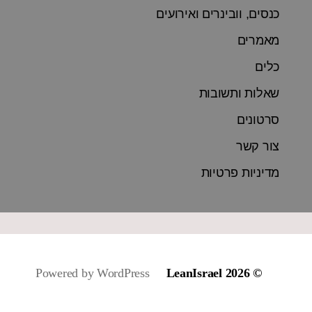
כנסים, וובינרים ואירועים
מאמרים
כלים
שאלות ותשובות
סרטונים
צור קשר
מדיניות פרטיות
Powered by WordPress
LeanIsrael
© 2026