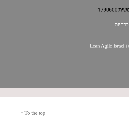
Lea
↑
To the top