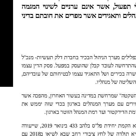
 תפעול, אשר אינם ערניים לשינוי המגמה
לים ותאגידים אשר מפרים את חובתם בדיני
בפלילים מערך הניהול הבכיר בחברת דלק תעשיות- מנכ"ל
התרחשה לעובד קבלן שהועסק במפעל. פסק הדין עצמו
שרה בכירים ושל התאגיד עצמו לבטיחותם של עובדיהם,
השליטה של מנהליו.
ות השקטה" שמרחשת במדינה בעשור האחרון, מהפכה אשר
ירים עם מערך המנהלים בארגון בכדי שזה יממש את
מת הדירקטור ועד רמת המנהל הזוטר בארגון.
אחד השינויים הגדולים שהתרחשו בתחום זה, הוא הקמת יחידת פל"ס בלהב 433 בינואר 2019, שייעודה
המרכזי חקירת תאונות עבודה. הקמת היחידה היא תולדה של לחץ ציבורי רחב שבא לשיאו ב2018 עם