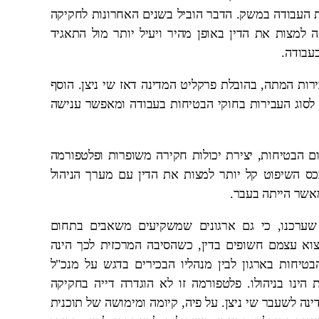
ת העבודה במשק. הדבר הוביל בשנים האחרונות לחקיקה
מצות את הדין באופן מהיר ויעיל יותר מול התאגיד
עבודה.
עודכנו בסוף שנת 2019 מדרג עבירות המתה, בהובלת פרקליט המדינה דאז שי ניצן. הוסף
סוג העבירות בחוקי הבטיחות בעבודה ומאפשר ענישה
ם הבטיחות, יצירת יכולות חקירה משופרות ופלטפורמה
בכס השיפוט קל יותר למצות את הדין עם מערך הניהול
מאשר הייתה בעבר.
שערכנו, כי גם ארגונים שמשקיעים משאבים בתחום
צוא עצמם חשופים בדין, כשהסיבה המרכזית לכך הינה
טיחות בארגון לבין מנהליו הבכירים בדגש על מנכ"ל
ינו בניהולו. פלטפורמה זו לא הוגדרה דייה בחקיקה
ה לשעבר שי ניצן. על פיה, קיומה ומימושה של תוכנית