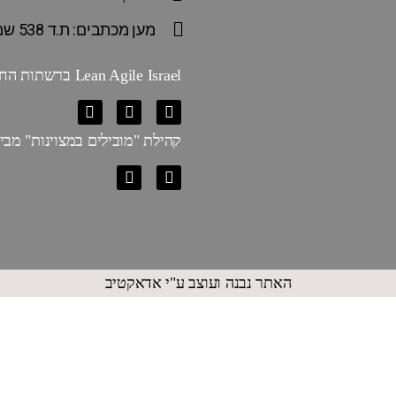
מען מכתבים: ת.ד 538 שמשית 1790600
Lean Agile Israel ברשתות החברתיות
קהילת "מובילים במצוינות" מבית n Agile Israel
האתר נבנה ועוצב ע"י אדאקטיב