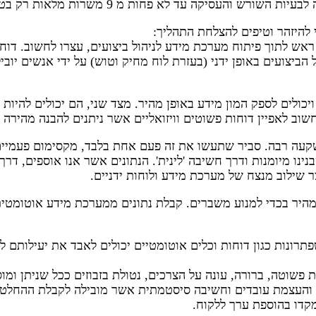
סיקה עד לא פחות מ 9 משרות מלאות רק בטיוב נתונים.
היזהר וטיפים להצלחת התהליך:
 ראש לתוך פיתוח מערכת מידע לניהול ביצועים, עצרו לחשוב. דוח
ול הביצועים באופן ידני (בעזרת לוח מחיק וטוש) על ידי אנשים יו
יכולים לספק המון מידע באופן מהיר. מצד שני, הם יכולים להיות
חשוב לאפיין דוחות פשוטים וויזואליים אשר ניתנים להבנה מהירה ע
שקעה רבה. סביר שתעשו את זה פעם אחת בלבד, מקסימום פעמיים
בנינו מיומנות ודרך חשיבה 'לינית'. הנתונים אשר אנו אוספים, ד
 מהיר בכדי למנוע משברים. קבלת נתונים ממערכת מידע אוטומטית
תרונות כגון דוחות וכלים אוטומטיים יכולים לאבד את יעילותם ל
ת פשוטה, ברורה, עונה על הצרכים, נטולת בזבוזים ככל שניתן ומו
ב והעצמת עובדים וחשיבה סיסטמתית אשר מובילה לקבלת ההחלטות 
מקדו בהוספת ערך ללקוח.