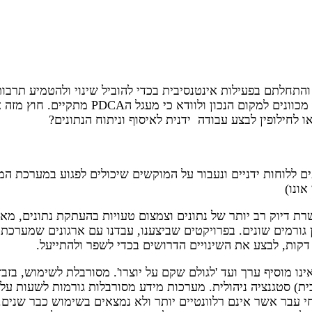
התחלתם בפעילות אינטנסיבית בכדי להוביל שינוי ולהטמיע תרבו
לניהול ביצועים וזאת בכדי לעקוב אחר השינוי
 לחילופין לבצע עבודה ידנית לאיסוף וניתוח הנתונים?
עים ללוחות ידניים ונעבור על המוקשים שיכולים לפגוע במערכת המ
ת דיוק רב יותר של נתונים וצמצום טעויות בהעתקת נתונים, 
 גורמים שונים. בפרויקטים שביצענו, עבדנו עם ארגונים שמערכת
קות, לבצע את השינויים הדרושים בכדי לשפר ולהתייעל.
נו מוסיף ערך ועד 'לגולם שקם על יוצרו'. מסורבלת לשימוש, בזבז
 סטגנציה ניהולית. מערכות מידע מסורבלות גורמות לשעות על גבי
תוחי עבר אשר אינם רלוונטיים יותר ולא נמצאים בשימוש כבר שני