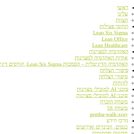
ראשי
עלינו
הצוות
תחומי פעילות
Lean Six Sigma
Lean Office
Lean Healthcare
האקדמיה למצוינות
אודות האקדמיה למצוינות
האקדמיה הדיגיטלית – הסמכות Lean Six Sigma, קורסים דיגיטליים ומעבדת טרנספורמציה
סיפורי הצלחה
סיפורי הצלחה
לקוחות
סוכני AI למובילי מצוינות
סוכני AI למובילי מצוינות
משחק הזכרון
משחק 5S
gemba-walk-xray
מרכז הידע
כנסים, וובינרים ואירועים
חדשות ופרסומים