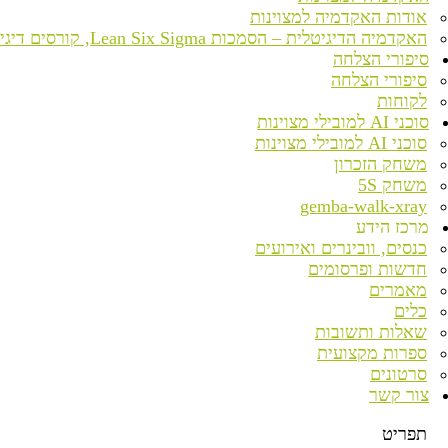
אודות האקדמיה למצוינות
האקדמיה הדיגיטלית – הסמכות Lean Six Sigma, קורסים דיגיטליים ומעבדת טרנספורמציה
סיפורי הצלחה
סיפורי הצלחה
לקוחות
סוכני AI למובילי מצוינות
סוכני AI למובילי מצוינות
משחק הזכרון
משחק 5S
gemba-walk-xray
מרכז הידע
כנסים, וובינרים ואירועים
חדשות ופרסומים
מאמרים
כלים
שאלות ותשובות
ספרות מקצועית
סרטונים
צור קשר
תפריט