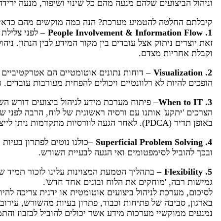
וניהול הביצועים שלהם מנעה מהם כל שינוי ושיפור, מנעה ירידה לבעיות השורש והע
קיבלתם החלטה להטמיע מערכת? הנה כמה מוקשים מהם כדאי ל
1. People Involvement & Information Flow
– לפני צלילת
זאת יוצרים ניתוק אצל עובדים בין מקור המידע לבין הנתון. ניה
וקבלת אחריות מצדם.
2. Visualization
– דוחות נתונים אוטומטיים הם אטרקטיביים ו
הופכים להיות לא רלוונטיים ויכולים להפחית מעורבות עובדים. 
3. When to IT
– פיתוח מערכת מידע לניהול ביצועים דורש ה
הצרכים 'יתקע' אותנו עם ורסיה ראשונית של לוח, הרבה לפני ש
באופן תדיר (PDCA). לאחר הגעה לוורסיות מתקדמות ניתן לייצר שילוב מנצח של מערכת מידע ולוחות ידניים.
4. Superficial Problem Solving
–כולנו נוטים לפתרון בעיות
ובכך להוביל לסימפטומים ואי הגעה לבעיית השורש.
5. Flexibility
– בתהליך הטמעת המצוינות עלינו לזכור תמיד שפ
גמישות רבה, 'מוחקים את הלוח ובונים אחד חדש'.
לסיכום, מערכת לניהול ביצועים אוטומטית או ידנית צריכה להיו
בארגון, סביבה של פתיחות וכבוד, פתרון בעיות מהשורש, עירו
נמנעים ממוקשיי מערכות מידע אשר יכולים להוביל לבזבוז והת