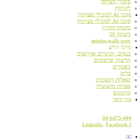
סיפורי הצלחה
לקוחות
סוכני AI למובילי מצוינות
סוכני AI למובילי מצוינות
משחק הזכרון
משחק 5S
gemba-walk-xray
מרכז הידע
כנסים, וובינרים ואירועים
חדשות ופרסומים
מאמרים
כלים
שאלות ותשובות
ספרות מקצועית
סרטונים
צור קשר
04-6475-444
Linkedin
Facebook-f