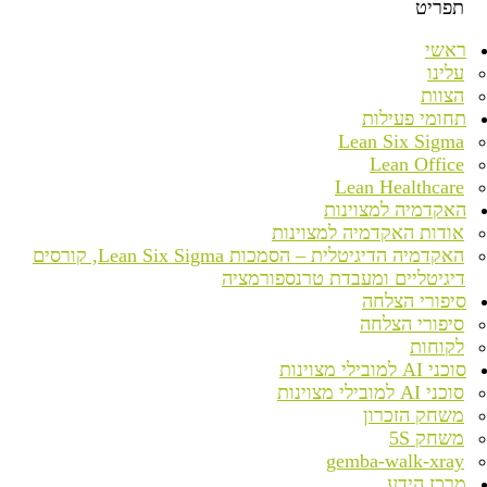
תפריט
ראשי
עלינו
הצוות
תחומי פעילות
Lean Six Sigma
Lean Office
Lean Healthcare
האקדמיה למצוינות
אודות האקדמיה למצוינות
האקדמיה הדיגיטלית – הסמכות Lean Six Sigma, קורסים
דיגיטליים ומעבדת טרנספורמציה
סיפורי הצלחה
סיפורי הצלחה
לקוחות
סוכני AI למובילי מצוינות
סוכני AI למובילי מצוינות
משחק הזכרון
משחק 5S
gemba-walk-xray
מרכז הידע