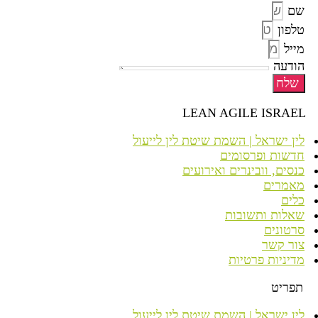
שם
טלפון
מייל
הודעה
שלח
LEAN AGILE ISRAEL
לין ישראל | השמת שיטת לין לייעול
חדשות ופרסומים
כנסים, וובינרים ואירועים
מאמרים
כלים
שאלות ותשובות
סרטונים
צור קשר
מדיניות פרטיות
תפריט
לין ישראל | השמת שיטת לין לייעול