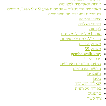
אודות האקדמיה למצוינות
האקדמיה הדיגיטלית – הסמכות Lean Six Sigma, קורסים
דיגיטליים ומעבדת טרנספורמציה
סיפורי הצלחה
סיפורי הצלחה
לקוחות
סוכני AI למובילי מצוינות
סוכני AI למובילי מצוינות
משחק הזכרון
משחק 5S
gemba-walk-xray
מרכז הידע
כנסים, וובינרים ואירועים
חדשות ופרסומים
מאמרים
כלים
שאלות ותשובות
ספרות מקצועית
סרטונים
צור קשר