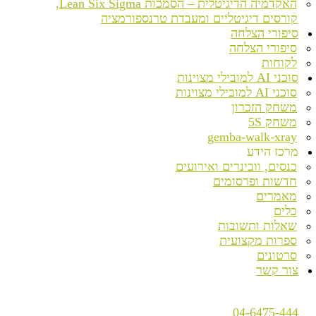
האקדמיה הדיגיטלית – הסמכות Lean Six Sigma,
קורסים דיגיטליים ומעבדת טרנספורמציה
סיפורי הצלחה
סיפורי הצלחה
לקוחות
סוכני AI למובילי מצוינות
סוכני AI למובילי מצוינות
משחק הזכרון
משחק 5S
gemba-walk-xray
מרכז הידע
כנסים, וובינרים ואירועים
חדשות ופרסומים
מאמרים
כלים
שאלות ותשובות
ספרות מקצועית
סרטונים
צור קשר
04-6475-444