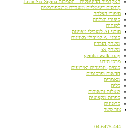
האקדמיה הדיגיטלית – הסמכות Lean Six Sigma,
קורסים דיגיטליים ומעבדת טרנספורמציה
סיפורי הצלחה
סיפורי הצלחה
לקוחות
סוכני AI למובילי מצוינות
סוכני AI למובילי מצוינות
משחק הזכרון
משחק 5S
gemba-walk-xray
מרכז הידע
כנסים, וובינרים ואירועים
חדשות ופרסומים
מאמרים
כלים
שאלות ותשובות
ספרות מקצועית
סרטונים
צור קשר
04-6475-444