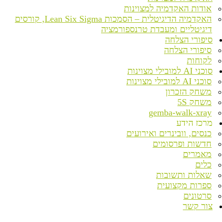
אודות האקדמיה למצוינות
האקדמיה הדיגיטלית – הסמכות Lean Six Sigma, קורסים
דיגיטליים ומעבדת טרנספורמציה
סיפורי הצלחה
סיפורי הצלחה
לקוחות
סוכני AI למובילי מצוינות
סוכני AI למובילי מצוינות
משחק הזכרון
משחק 5S
gemba-walk-xray
מרכז הידע
כנסים, וובינרים ואירועים
חדשות ופרסומים
מאמרים
כלים
שאלות ותשובות
ספרות מקצועית
סרטונים
צור קשר