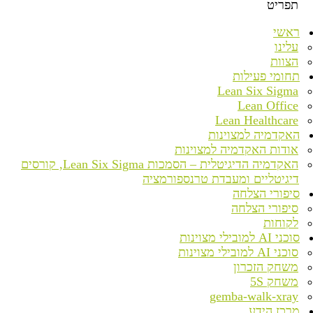
תפריט
ראשי
עלינו
הצוות
תחומי פעילות
Lean Six Sigma
Lean Office
Lean Healthcare
האקדמיה למצוינות
אודות האקדמיה למצוינות
האקדמיה הדיגיטלית – הסמכות Lean Six Sigma, קורסים
דיגיטליים ומעבדת טרנספורמציה
סיפורי הצלחה
סיפורי הצלחה
לקוחות
סוכני AI למובילי מצוינות
סוכני AI למובילי מצוינות
משחק הזכרון
משחק 5S
gemba-walk-xray
מרכז הידע