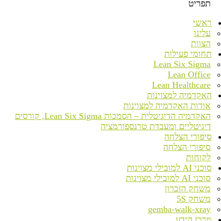
תפריט
ראשי
עלינו
הצוות
תחומי פעילות
Lean Six Sigma
Lean Office
Lean Healthcare
האקדמיה למצוינות
אודות האקדמיה למצוינות
האקדמיה הדיגיטלית – הסמכות Lean Six Sigma, קורסים
דיגיטליים ומעבדת טרנספורמציה
סיפורי הצלחה
סיפורי הצלחה
לקוחות
סוכני AI למובילי מצוינות
סוכני AI למובילי מצוינות
משחק הזכרון
משחק 5S
gemba-walk-xray
מרכז הידע