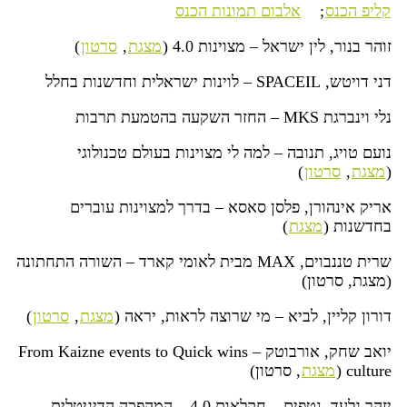
קליפ הכנס
;
אלבום תמונות הכנס
זוהר בנור, לין ישראל – מצוינות 4.0 (
מצגת
,
סרטון
)
דני דויטש, SPACEIL – לוינות ישראלית וחדשנות בחלל
נלי וינברגת MKS – החזר השקעה בהטמעת תרבות
נועם טויג, תנובה – למה לי מצוינות בעולם טכנולוגי
(
מצגת
,
סרטון
)
אריק אינהורן, פלסן סאסא – בדרך למצוינות עוברים
בחדשנות (
מצגת
)
שרית טננבוים, MAX מבית לאומי קארד – השורה התחתונה
(מצגת, סרטון)
דורון קליין, לביא – מי שרוצה לראות, יראה (
מצגת
,
סרטון
)
יואב שחק, אורבוטק – From Kaizne events to Quick wins
culture (
מצגת
, סרטון)
יזהר גלעד, נטפים – חקלאות 4.0 – המהפכה הדיגיטלית