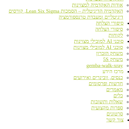
אודות האקדמיה למצוינות
האקדמיה הדיגיטלית – הסמכות Lean Six Sigma, קורסים
דיגיטליים ומעבדת טרנספורמציה
סיפורי הצלחה
סיפורי הצלחה
לקוחות
סוכני AI למובילי מצוינות
סוכני AI למובילי מצוינות
משחק הזכרון
משחק 5S
gemba-walk-xray
מרכז הידע
כנסים, וובינרים ואירועים
חדשות ופרסומים
מאמרים
כלים
שאלות ותשובות
ספרות מקצועית
סרטונים
צור קשר