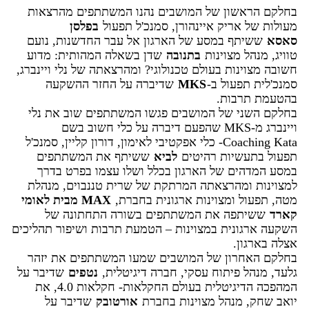
בחלקם הראשון של המושבים נהנו המשתתפים מהרצאות
מעולות של אריק איינהורן, סמנכ'ל תפעול
בפלסן
סאסא
ששיתף במסע של הארגון אל עבר החדשנות, נועם
טוויג, מנהל מצוינות
בתנובה
שדן בשאלה המהותית: מדוע
חשובה מצוינות בעולם טכנולוגי? ומהרצאתה של נלי ויינברג,
סמנכ'לית תפעול ב-
MKS
שדיברה על החזר ההשקעה
בהטעמת תרבות.
בחלקם השני של המושבים פגשו המשתתפים שוב את נלי
ויינברג מ-MKS שהפעם דיברה על כלי חשוב בשם
Coaching Kata- כלי אפקטיבי לאימון, דורון קליין, סמנכ'ל
תפעול בתעשיות רהיטים
לביא
ששיתף את המשתתפים
במסע המדהים של הארגון בכלל ושלו עצמו בפרט בדרך
למצוינות ומהרצאתה המרתקת של שרית טננבוים, מנהלת
מטה, תפעול ומצוינות ארגונית בחברת,
MAX מבית לאומי
קארד
ששיתפה את המשתתפים בשורה התחתונה של
השקעה ארגונית במצוינות – הטמעת תרבות ושיפור תהליכים
אצלה בארגון.
בחלקם האחרון של המושבים שמעו המשתתפים את יזהר
גלעד, מנהל פיתוח עסקי, חברה דיגיטלית,
נטפים
שדיבר על
המהפכה הדיגיטלית בעולם החקלאות- חקלאות 4.0, את
יואב שחק, מנהל מצוינות בחברת
אורטובק
שדיבר על