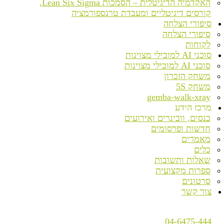
האקדמיה הדיגיטלית – הסמכות Lean Six Sigma,
קורסים דיגיטליים ומעבדת טרנספורמציה
סיפורי הצלחה
סיפורי הצלחה
לקוחות
סוכני AI למובילי מצוינות
סוכני AI למובילי מצוינות
משחק הזכרון
משחק 5S
gemba-walk-xray
מרכז הידע
כנסים, וובינרים ואירועים
חדשות ופרסומים
מאמרים
כלים
שאלות ותשובות
ספרות מקצועית
סרטונים
צור קשר
04-6475-444