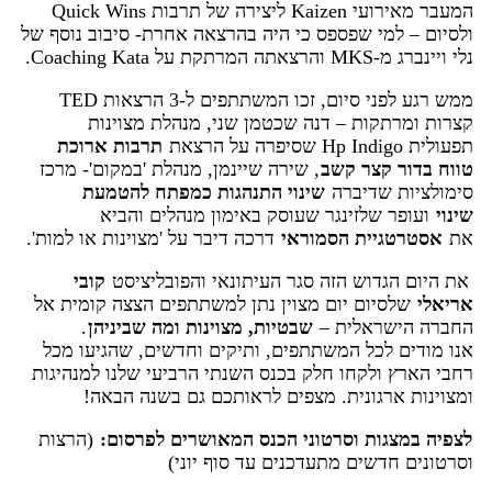
המעבר מאירועי Kaizen ליצירה של תרבות Quick Wins
ולסיום – למי שפספס כי היה בהרצאה אחרת- סיבוב נוסף של
נלי ויינברג מ-MKS והרצאתה המרתקת על Coaching Kata.
ממש רגע לפני סיום, זכו המשתתפים ל-3 הרצאות TED
קצרות ומרתקות – דנה שכטמן שני, מנהלת מצוינות
תפעולית Hp Indigo שסיפרה על הרצאת
תרבות ארוכת
טווח בדור קצר קשב
, שירה שיינמן, מנהלת 'במקום'- מרכז
סימולציות שדיברה
שינוי התנהגות כמפתח להטמעת
שינוי
ועופר שלזינגר שעוסק באימון מנהלים והביא
את
אסטרטגיית הסמוראי
דרכה דיבר על 'מצוינות או למות'.
את היום הגדוש הזה סגר העיתונאי והפובליציסט
קובי
אריאלי
שלסיום יום מצוין נתן למשתתפים הצצה קומית אל
החברה הישראלית –
שבטיות, מצוינות ומה שביניהן
.
אנו מודים לכל המשתתפים, ותיקים וחדשים, שהגיעו מכל
רחבי הארץ ולקחו חלק בכנס השנתי הרביעי שלנו למנהיגות
ומצוינות ארגונית. מצפים לראותכם גם בשנה הבאה!
לצפיה במצגות וסרטוני הכנס המאושרים לפרסום:
(הרצות
וסרטונים חדשים מתעדכנים עד סוף יוני)