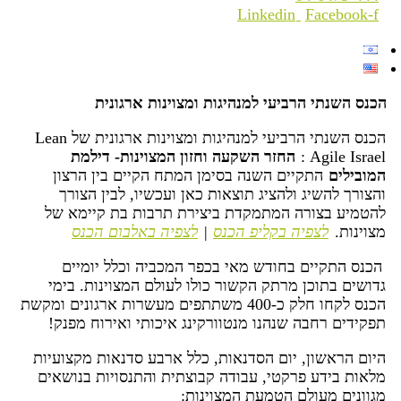
Linkedin
Facebook-f
הכנס השנתי הרביעי למנהיגות ומצוינות ארגונית
הכנס השנתי הרביעי למנהיגות ומצוינות ארגונית של Lean
Agile Israel :
החזר השקעה וחזון המצוינות- דילמת
המובילים
התקיים השנה בסימן המתח הקיים בין הרצון
והצורך להשיג ולהציג תוצאות כאן ועכשיו, לבין הצורך
להטמיע בצורה המתמקדת ביצירת תרבות בת קיימא של
מצוינות.
לצפיה בקליפ הכנס
|
לצפיה באלבום הכנס
הכנס התקיים בחודש מאי בכפר המכביה וכלל יומיים
גדושים בתוכן מרתק הקשור כולו לעולם המצוינות. בימי
הכנס לקחו חלק כ-400 משתתפים מעשרות ארגונים ומקשת
תפקידים רחבה שנהנו מנטוורקינג איכותי ואירוח מפנק!
היום הראשון, יום הסדנאות, כלל ארבע סדנאות מקצועיות
מלאות בידע פרקטי, עבודה קבוצתית והתנסויות בנושאים
מגוונים מעולם הטמעת המצוינות: