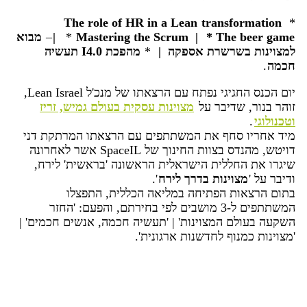
The role of HR in a Lean
transformation
*
* The beer game
Mastering the Scrum |
*
|
–
מבוא
למצוינות בשרשרת אספקה |
*
מהפכת I4.0 תעשיה
חכמה
.
יום הכנס החגיגי נפתח עם הרצאתו של מנכ'ל Lean Israel,
זוהר בנור, שדיבר על
מצוינות עסקית בעולם גמיש, זריז
וטכנולוגי
.
מיד אחריו סחף את המשתתפים עם הרצאתו המרתקת דני
דויטש, מהנדס בצוות החינוך של SpaceIL אשר לאחרונה
שיגרו את החללית הישראלית הראשונה 'בראשית' לירח,
ודיבר על '
מצוינות בדרך לירח
'.
בתום הרצאות הפתיחה במליאה הכללית, התפצלו
המשתתפים ל-3 מושבים לפי בחירתם, והפעם: 'החזר
השקעה בעולם המצוינות' | 'תעשיה חכמה, אנשים חכמים' |
'מצוינות כמנוף לחדשנות ארגונית'.