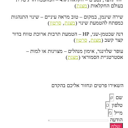
בעולם החקלאות (
מצגת
)
שירה שינמן, במקום – טוב מראה עיניים – שינוי התנהגות
כמפתח להטמעת שינוי (
מצגת
,
סרטון
)
דנה שכטמן-שני, HP – הטמעת תרבות ארוכת טווח בדור
קצר קשב (
מצגת
,
סרטון
)
עופר שלזינגר, אימון מנהלים – מצוינות או למות –
אסטרטגיית הסמוראי (
מצגת
)
השאירו פרטים ונחזור אליכם בהקדם
שם
טלפון
מייל
הודעה
שלח