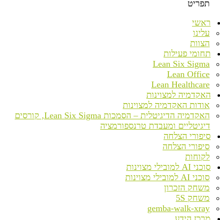
תפריט
ראשי
עלינו
הצוות
תחומי פעילות
Lean Six Sigma
Lean Office
Lean Healthcare
האקדמיה למצוינות
אודות האקדמיה למצוינות
האקדמיה הדיגיטלית – הסמכות Lean Six Sigma, קורסים
דיגיטליים ומעבדת טרנספורמציה
סיפורי הצלחה
סיפורי הצלחה
לקוחות
סוכני AI למובילי מצוינות
סוכני AI למובילי מצוינות
משחק הזכרון
משחק 5S
gemba-walk-xray
מרכז הידע