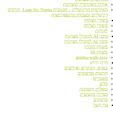
אודות האקדמיה למצוינות
האקדמיה הדיגיטלית – הסמכות Lean Six Sigma, קורסים
דיגיטליים ומעבדת טרנספורמציה
סיפורי הצלחה
סיפורי הצלחה
לקוחות
סוכני AI למובילי מצוינות
סוכני AI למובילי מצוינות
משחק הזכרון
משחק 5S
gemba-walk-xray
מרכז הידע
כנסים, וובינרים ואירועים
חדשות ופרסומים
מאמרים
כלים
שאלות ותשובות
ספרות מקצועית
סרטונים
צור קשר