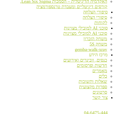
האקדמיה הדיגיטלית – הסמכות Lean Six Sigma,
קורסים דיגיטליים ומעבדת טרנספורמציה
סיפורי הצלחה
סיפורי הצלחה
לקוחות
סוכני AI למובילי מצוינות
סוכני AI למובילי מצוינות
משחק הזכרון
משחק 5S
gemba-walk-xray
מרכז הידע
כנסים, וובינרים ואירועים
חדשות ופרסומים
מאמרים
כלים
שאלות ותשובות
ספרות מקצועית
סרטונים
צור קשר
04-6475-444