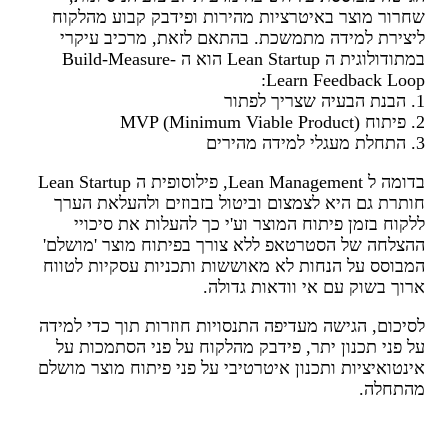
שחרור מוצר באיטרציות מהירות ופידבק קבוע מהלקוח
ליצירת למידה מתמשכת. בהתאם לזאת, מרכיב עיקרי
במתודולוגית ה Lean Startup הוא ה Build-Measure-
Learn Feedback Loop:
1. הבנת הבעיה שצריך לפתור
2. פיתוח MVP (Minimum Viable Product)
3. התחלת מעגלי למידה מהירים
בדומה ל Lean Management, פילוסופית ה Lean Startup
חותרת גם היא לצמצום וביטול בזבוזים ולהעלאת הערך
ללקוח בזמן פיתוח המוצר וע'י כך להעלות את סיכויי
ההצלחה של הסטרטאפ ללא צורך בפיתוח מוצר 'מושלם'
המבוסס על הנחות לא מאוששות ותכניות עסקיות לטווח
ארוך בשוק עם אי וודאות גדולה.
לסיכום, הגישה מעדיפה התנסויות חוזרות תוך כדי למידה
על פני תכנון יתר, פידבק מהלקוח על פני הסתמכות על
אינטואיציות ותכנון איטרטיבי על פני פיתוח מוצר מושלם
מהתחלה.