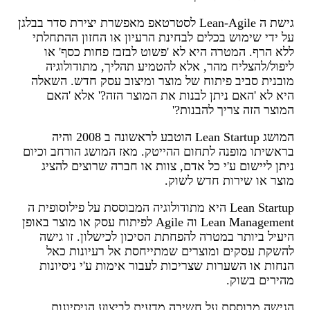
גישת ה Lean-Agile לסטרטאפ מאפשרת יצירת סדר בבלגן
על ידי שימוש בכלים לבחינת הרעיון או החזון ההתחלתי
ללא הרף. המטרה היא לא 'פשוט לבזבז פחות כסף' או
ליפול/להצליח מהר, אלא להטמיע תהליך, מתודולוגיה
מובנית סביב פיתוח של מוצר ומיצוב עסק חדש. השאלה
היא לא 'האם ניתן לבנות את המוצר הזה?' אלא 'האם
המוצר הזה צריך להבנות?'
המושג Lean Startup הוטבע לראשונה ב 2008 והיה
בראשיתו מופנה לתחום ההייטק. מאז המושג הורחב וכיום
ניתן ליישום ע'י כל אדם, צוות או חברה שרוצים להציג
מוצר או שירות חדש לשוק.
Lean Startup היא מתודולוגיה המבוססת על פילוסופית ה
Lean Management וה Agile לפיתוח עסק או מוצר באופן
היעיל ביותר במטרה להפחתת הסיכון לכישלון. זו גישה
להשקת עסקים ומוצרים שמתייחסת אל רעיונות כאל
הנחות או השערות שצריכות לעבור אימות ע'י ניסיונות
מהירים בשוק.
הגישה מבוססת על חשיבה מדעית לביצוע הניסיונות,