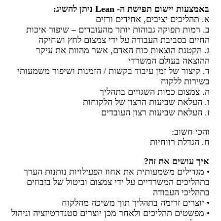
באמצעות יישום תפישת ה- Lean ניתן להשיג:
א. תהליכים יציבים, אחידים ורזים
ב. רמות תפוקה גבוהות יותר מהעובדים – שיפור איכות
החיים בסביבת העבודה על ידי צמצום לחץ ושחיקה
ג. הקטנת הוצאות כוח האדם, אשר מהוות את עיקר
ההוצאה בעולם המשרדי
ד. קיצור של זמן עיבוד בקשות / הזמנות ושיפור משמעותי
בשירות ללקוח
ה. צמצום כמות השגויים בתהליך
ו. העלאת שביעות הרצון של הלקוחות
ז. העלאת שביעות רצון העובדים
והכי חשוב:
ח. הגדלת רווחיות
איך עושים את זה?
• מגדילים משמעותית את אחוז הפעילויות נותנות הערך
בתהליכים המשרדיים על ידי צמצום וביטול של בזבוזים
בתהליכי העבודה
• יוצרים זרימה בתהליך תוך משיכה מהלקוח
• מפשטים תהליכים ולאחר מכן יוצרים סטנדרטיזציה וניהול