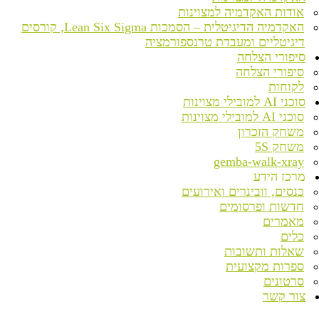
אודות האקדמיה למצוינות
האקדמיה הדיגיטלית – הסמכות Lean Six Sigma, קורסים
דיגיטליים ומעבדת טרנספורמציה
סיפורי הצלחה
סיפורי הצלחה
לקוחות
סוכני AI למובילי מצוינות
סוכני AI למובילי מצוינות
משחק הזכרון
משחק 5S
gemba-walk-xray
מרכז הידע
כנסים, וובינרים ואירועים
חדשות ופרסומים
מאמרים
כלים
שאלות ותשובות
ספרות מקצועית
סרטונים
צור קשר