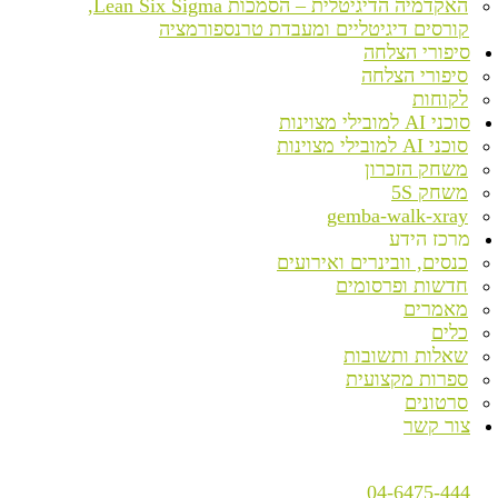
האקדמיה הדיגיטלית – הסמכות Lean Six Sigma,
קורסים דיגיטליים ומעבדת טרנספורמציה
סיפורי הצלחה
סיפורי הצלחה
לקוחות
סוכני AI למובילי מצוינות
סוכני AI למובילי מצוינות
משחק הזכרון
משחק 5S
gemba-walk-xray
מרכז הידע
כנסים, וובינרים ואירועים
חדשות ופרסומים
מאמרים
כלים
שאלות ותשובות
ספרות מקצועית
סרטונים
צור קשר
04-6475-444