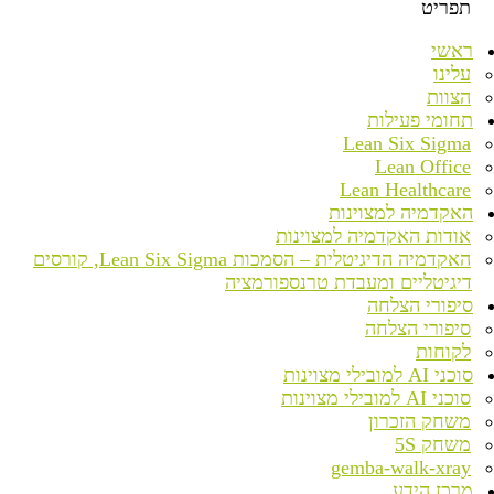
תפריט
ראשי
עלינו
הצוות
תחומי פעילות
Lean Six Sigma
Lean Office
Lean Healthcare
האקדמיה למצוינות
אודות האקדמיה למצוינות
האקדמיה הדיגיטלית – הסמכות Lean Six Sigma, קורסים
דיגיטליים ומעבדת טרנספורמציה
סיפורי הצלחה
סיפורי הצלחה
לקוחות
סוכני AI למובילי מצוינות
סוכני AI למובילי מצוינות
משחק הזכרון
משחק 5S
gemba-walk-xray
מרכז הידע