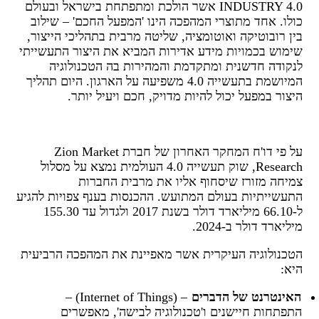
INDUSTRY 4.0 אשר הולכת ומתפתחת בישראל ובעולם
כולו. אחד מתוצרי המהפכה הינו 'המפעל החכם' – שילוב
בין רובוטיקה ואוטומציה, שליטה מרבית בתהליכי הייצור,
שימוש בכמויות מידע אדירות המביא את היצור התעשייתי
לנקודה חדשנית ומתקדמת והמהירות בה הטכנולוגיה
המיושמת בתעשייה 4.0 משפיעה על הארגון. היום תהליך
היצור במפעל יכול להיות מדויק, חכם ויעיל יותר.
על פי דו'ח המחקר האחרון של חברת Zion Market
Research, שוק תעשייה 4.0 העולמית נמצא על מסלול
צמיחה מזורז שיסחוף אליו את מרבית החברות
התעשייתיות בעולם המתועש. ההכנסות בענף צפויות להגיע
ל-66.10 מיליארד דולר בשנת 2017 ולגדול עד 155.30
מיליארד דולר ב-2024.
הטכנולוגיה העיקרית אשר מאפיינת את המהפכה הרביעית
היא:
האינטרנט של הדברים
– (Internet of Things) –
התפתחות חיישנים ו'טכנולוגיה לבישה', מאפשרים