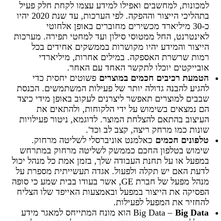
למכונות, למחשבים ואפילו למידע עצמו לקחת חלק פעיל
בתהליכי הייצור וההפקה. לפי הערכות, עד שנת 2020 יהיו
כ-30 מיליארד מכשירים מחוברים באופן אלחוטי
לאינטרנט, החל ממטוסי סילון ועד למחטי תפירה. מערכות
הייצור והמידע יהיו מקושרות בממשקים אחידים בכל
רמות שרשרת האספקה. במילים אחרות, מיליארדי
אובייקטים יוכלו לתקשר האחד עם האחר.
הטמעת רכיבים חכמים במוצרים
פשוטים יחסית כדי
להגיע להבנה גדולה יותר של פעילות המשתמשים. הכנסת
שבבים למוצרים תאפשר ליצרנים לעקוב באופן מידי כיצד
הם נמצאים בשימוש על ידי הלקוחות, ולהתאים את
העיצוב בהתאם להצלחת המוצר. לדוגמא, ניטור פעילויות
שונות כמו מרחק ריצה, קצב לב וכד'.
טלפונים חכמים
כאלמנט אוניברסלי לשליטה מרחוק.
שימוש בטלפון החכם כממשק לשליטה מרחוק במתרחש
במפעל או על תחנת העבודה שלך, בזמן אמת כל מנהל יכול
לדעת האם יש תקלה ולפעול. אגדה תעשייתית מספרת על
מנהל מפעל של חברת GE, אשר בעודו בבית שמע כי סופה
הפסיקה את הייצור במפעל ובאמצעות האייפד שלו הצליח
להחזיר את המפעל לפעילות.
Big Data
Big Data –
הוא מונח המתייחס למאגר מידע