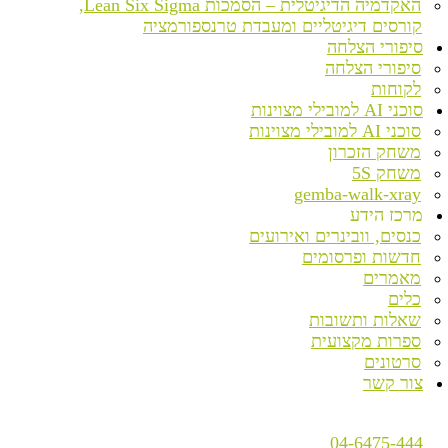
האקדמיה הדיגיטלית – הסמכות Lean Six Sigma,
קורסים דיגיטליים ומעבדת טרנספורמציה
סיפורי הצלחה
סיפורי הצלחה
לקוחות
סוכני AI למובילי מצוינות
סוכני AI למובילי מצוינות
משחק הזכרון
משחק 5S
gemba-walk-xray
מרכז הידע
כנסים, וובינרים ואירועים
חדשות ופרסומים
מאמרים
כלים
שאלות ותשובות
ספרות מקצועית
סרטונים
צור קשר
04-6475-444