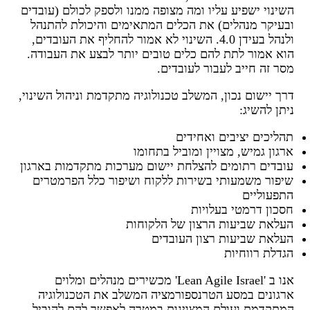
השינוי ישפיע עליו ומה מצופה ממנו ולספק לכולם (עובדים
ובעיקר מנהלים) את הכלים המתאימים והיכולת להתנהל
ולנהל בעידן 4.0. השינוי לא אמור להחליף את העובדים,
הוא אמור לתת להם כלים טובים יותר לבצע את העבודה.
מסר זה חייב לעבור לעובדים.
דרך יישום נכון, המשלב טכנולוגיה מתקדמת וניהול השינוי,
ניתן להשיג:
תהליכים יציבים ואחידים
ארגון גמיש, מצויין ומוביל בתחומו
עובדים רתומים להצלחת יישום מערכות מתקדמות בארגון
שיפור משמעותי בשירות ללקוח ושיפור כלל הפרמטרים
התפעוליים
חסכון דרמטי בעלויות
העלאת שביעות הרצון של הלקוחות
העלאת שביעות רצון העובדים
הגדלת רווחיות
אנו ב 'Lean Agile Israel' מכשירים מנהלים ומלוים
ארגונים במסע הטרנספורמציה המשלב את הטכנולוגיה
המתקדמת ועולם המצוינות במטרה לאפשר להם להוביל