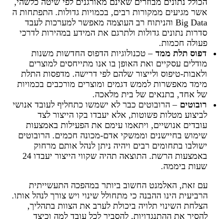
הכולל נתונים מבוזרים שאינם מאורגנים לפי שיטה כלשהי,
אשר מגיעים ממקורות רבים, בכמויות גדולות. התפתחות ה
Big Data והניתוח רב העוצמה מאפשר למערכות לעבד
סדרות נתונים גדולות ולתרגם את המידע במהירות לדרכי
פעולה חכמות.
דפוס תלת ממד
– טכנולוגיות הדפוס החדשות משנות
מודלים עסקיים ואת האופן בו אנו מתייחסים למוצרים
ולאבות-טיפוס ולייצור שלהם לפי דרישה. מדפסות התלת
מימד מאפשרות לממש דגמים ומוצרים מורכבים בכמויות
של אחד, בתנאים של בית מלאכה.
רובוטים
– הרובוטים כבר לא ישמשו כתחליף לעובד אנושי
לביצוע מטלות פשוטות, אלא יעבדו בקו הייצור לצד
עובדים אנושיים, ויתאמו עימם את הפעילות באמצעות
שימוש בחיישנים וממשקי אדם-מכונה חכמים. הרובוטים
ישולבו בתחומים רבים ויהיה ניתן לנהל אותם מרחוק
באמצעות הרשת. התוצאה תהיה שקווי הייצור יעבדו 24
שעות ביממה.
עם זאת, האלמנט החשוב ביותר במהפכה התעשייתית
הרביעית הינו ההבנה כי מתחולל שינוי ויש צורך לנהל אותו.
הצלחת השינוי תלויה ביכולת לערב את הצוות בתהליך,
להסיר את ההתנגדויות, להסביר לכל עובד למה וכיצד