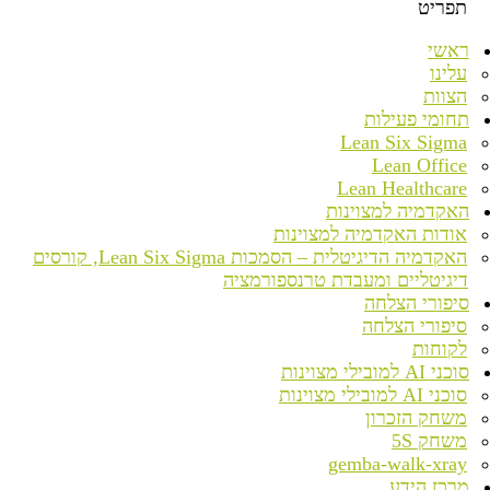
תפריט
ראשי
עלינו
הצוות
תחומי פעילות
Lean Six Sigma
Lean Office
Lean Healthcare
האקדמיה למצוינות
אודות האקדמיה למצוינות
האקדמיה הדיגיטלית – הסמכות Lean Six Sigma, קורסים
דיגיטליים ומעבדת טרנספורמציה
סיפורי הצלחה
סיפורי הצלחה
לקוחות
סוכני AI למובילי מצוינות
סוכני AI למובילי מצוינות
משחק הזכרון
משחק 5S
gemba-walk-xray
מרכז הידע