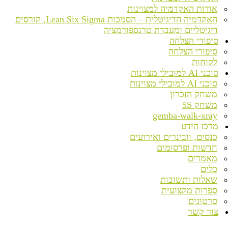
אודות האקדמיה למצוינות
האקדמיה הדיגיטלית – הסמכות Lean Six Sigma, קורסים
דיגיטליים ומעבדת טרנספורמציה
סיפורי הצלחה
סיפורי הצלחה
לקוחות
סוכני AI למובילי מצוינות
סוכני AI למובילי מצוינות
משחק הזכרון
משחק 5S
gemba-walk-xray
מרכז הידע
כנסים, וובינרים ואירועים
חדשות ופרסומים
מאמרים
כלים
שאלות ותשובות
ספרות מקצועית
סרטונים
צור קשר