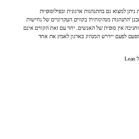
 ניתן למצוא גם בהתנהגות ארגונית ובפילוסופיות
כנן 'התנהגות מנהיגותית' בקווים העקרוניים של נחישות
חניכה אין סופית של האנשים. יחד עם זאת הקווים אינם
מפעם לפעם יידרש המנהיג בארגון לאמץ את אחד
על ארגון העובר טרנספורמציה לתרבות ארגונית של Lean