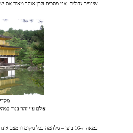
שינויים גדולים. אני מסכים ולכן אוהב מאוד את ש
מקדש 
צולם ע'י זהר בנור במהלך סיור Lean, א
במאה ה-16 ביפן – מלחמה בכל מקום והמצב אינו נראה כהולך להשתפר.