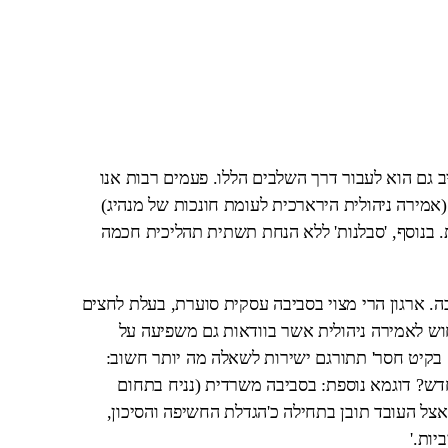
 גם הוא לעבור דרך השלבים הללו. פעמים רבות אנו
(אמירה ניהולית הירארכית לעומת חונכות של מנהיג)
בנוסף, 'סבלנות' ללא הנחת תשתית תהליכית חכמה
. ארגון הרי מצוי בסביבה עסקית סוערת, בעלת לחצים
נחוש לאמירה ניהולית אשר בוודאות גם משפיעה על
 בקיט חסר' תתורגם ישירות לשאלה מה יותר חשוב:
ש? דוגמא נוספת: בסביבה משרדית (נניח בתחום
One Piec ואיכות במקור אצל העובד תובן בתחילה כ'הגדלת החשיפה והסיכון,
יות.'