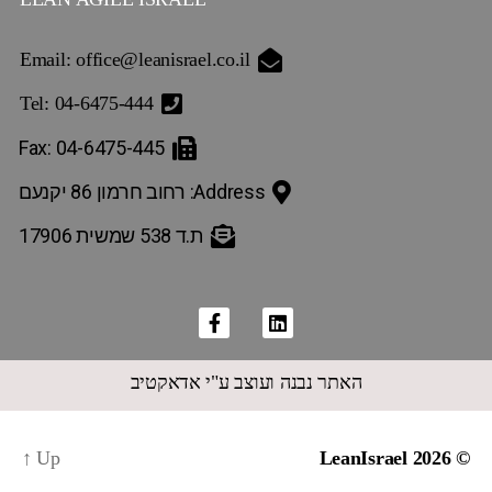
Email: office@leanisrael.co.il
Tel: 04-6475-444
Fax: 04-6475-445
Address: רחוב חרמון 86 יקנעם
ת.ד 538 שמשית 17906
האתר נבנה ועוצב ע"י אדאקטיב
↑
Up
LeanIsrael
© 2026