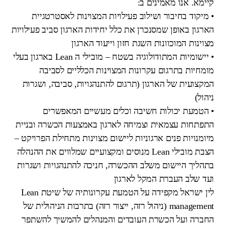
קיימא. אנו מאמינים ב:
• מיקוד בחיבור ושילוב פעילויות המצוינות לאסטרטגיית
הארגון באופן שמסנכרן את כלל יחידות הארגון סביב פעילויות
מצוינות המוכוונות השגת חזון וייעוד הארגון
• יישומיות המתודולוגיה בשטח – מובילי ה Lean בארגון בעלי
מומחיות בתרגום עקרונות המצוינות הכלליים לסביבה
המקצועית של הארגון (תרגום להתנהגויות, סביבה, ושגרות
ניהול)
• הטמעת יכולות חשיבה וכלים מעשיים המאפשרים
התפתחות עצמאית וצמיחה לארגון באמצעות הכשרה ובניית
מיומנויות פנים ארגוניות ליישום מצוינות מתחילת הפרויקט –
הצבת מובילי Lean מנוסים ומקצועיים שמלווים את ההנהלה
בתהליך היישום משלב ההכשרה, חניכה להתנהגויות ושגרות
ועד שלב העברת המקל לארגון
לין ישראל מקפידה על הטמעת עקרונותיה של שיטת Lean
management (ניהול רזה, ייצור רזה) בתרבות הניהולית של
החברה ועל הכשרת העובדים והמנהלים להמשיך להשתפר