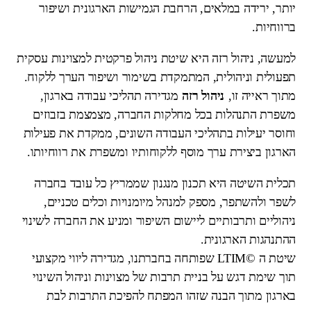
יותר, ירידה במלאים, הרחבת הגמישות הארגונית ושיפור
ברווחיות.
למעשה, ניהול רזה היא שיטת ניהול פרקטית למצוינות עסקית
תפעולית וניהולית, המתמקדת בשימור ושיפור הערך ללקוח.
מתוך ראייה זו,
ניהול רזה
מגדירה תהליכי עבודה בארגון,
משפרת התנהלות בכל מחלקות החברה, מצמצמת בזבוזים
וחוסר יעילות בתהליכי העבודה השונים, ממקדת את פעילות
הארגון ביצירת ערך מוסף ללקוחותיו ומשפרת את רווחיותו.
תכלית השיטה היא תכנון מנגנון שממריץ כל עובד בחברה
לשפר ולהשתפר, מספק למנהל מיומנויות וכלים טכניים,
ניהוליים ותרבותיים ליישום השיפור ומניע את החברה לשינוי
ההתנהגות הארגונית.
שיטת ה ©LTIM שפותחה בחברתנו, מגדירה ליווי מקצועי
תוך שימת דגש על בניית תרבות של מצוינות וניהול השינוי
בארגון מתוך הבנה שזהו המפתח להפיכת התרבות לבת