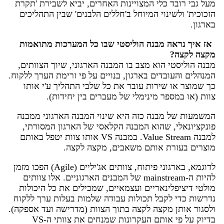
מעל גבי רובד כלי המצויינות האחרים, יביא לשבירת 'תקרת
הזכוכית' ולשינוי המיוחל ב'חללים הלבנים' שבין התהליכים
בארגון.
אז איך נראה מבנה הוליסטי שבו כל המערכות מתואמות
מקצה לקצה?
מבנה הוליסטי הוא מצב בו המבנה הארגוני, שיוך הצוותים,
המנהלים והעובדים בארגון, בנויים על פי זרימת הערך ללקוח.
כך שמוצר או שירות עובר את כל שלבי התהליך ע'י אותו
צוות (או במספר מינימלי של מעברים בין יחידות).
המשמעות של מבנה כזה היא שינוי המבנה הארגוני ממבנה
פונקציונאלי, שהוא המבנה הקלאסי של הארגון המסורתי,
למבנה Value Stream. במבנה VS אותו צוות יטפל באותם
מוצרים בעזרת אותם משאבים, מקצה לקצה.
לדוגמא, בארגוני פיתוח, צוותים אג'יליים (Agile) הפכו מזמן
להיות ה-mainstream של המבנים הארגוניים. אלו צוותים
מולטי דיציפלינאריים ועצמאיים, שמכילים את כל היכולות
נדרשות כדי לקבל תכולות עבודה שלמות בעלות ערך ללקוח
ולסגור אותן מקצה לקצה בתוך הצוות (מדרישה ועד אספקה).
בדיוק על פי אותם העקרונות שמנחים את צוותי ה-VS