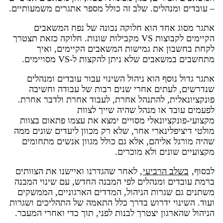
– עובדים ומנהלים. שלב זה כולל מספר אתגרים משמעותיים.
אתגר מסוג אחד הוא חלוקה נכונה של נפח המשאבים
הקיימים לקבוצות VS מקבילות שונות. חלוקה כזאת תצטרך
לקחת בחשבון את גמישות המשאבים הקיימים, ואיך
מתחשבים במשאבים שלא ניתן להקצות ל-VS מסויימים.
אתגר גדול נוסף הוא ניהול השינוי עבור עובדים ומנהלים
שנדרשים, לעתים אחרי שנים רבות של עבודה וחשיבה
פונקציונאלית, להתנהל אחרת, לעבוד אחרת ולדבר אחרת.
לפעמים עובד או מנהל שהיה שייך לצוות
מקצועי-פונקציונאלי מסויים ימצא את עצמו פתאום בצוות
מולטי דיציפלינארי אחר, שלא רק מכוון ליעדים שונים ממה
שהיה מורגל אליהם, אלא גם כולל מגוון אנשים מתחומים
מקצועיים שונים ולא מוכרים.
לבסוף,
בשלב הרביעי
, לאחר שהגדרנו ואיישנו את הצוותים
ברמת עובדים ומנהלים לפי המבנה החדש, עם שינוי המבנה
משתנים גם שגרות הניהול, המדדים הארגוניים, הממשקים
ועוד. השינוי ידרוש בדרך כלל התאמה של התהליכים ושגרות
הניהול שהארגון יצטרך לבנות לפני, תוך כדי ואחרי המעבר.