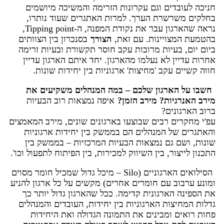
חניכה לעובדים וגם עקרונות הזרימה והמשיכה מיושמים
בחלקים משרשרת הערך. למרות האתגרים שעוד נותרו,
נראה שהארגון עבר את נקודת המפנה, ה-Tipping point,
בהטמעת המצויינות. עם זאת,
הצורך
בסנכרון בין הצוותים
ביום יום, בעיות מרובות עקב חוסר תקשורת ובעיות זרימה
אחרות עדיין לא נעלמו מהארגון. יחד איתם הארגון עדיין
חווה קשיים עקב 'מחיצות' ארגוניות בין יחידות שונות.
חשבו על הארגון שלכם – במה המנהלים משקיעים את
מירב האנרגיות? מירב הזמן?
איפה נמצאות רוב הבעיות
ברוב הארגונים?
עפ'י מחקרים רבים שבוצעו בארגונים שונים, מירב המאמצים
והאתגרים של המנהלים הם בממשק בין יחידות ארגוניות
שונות, ושם גם נמצאות הבעיות המרכזיות – בממשק בין
התכנון לייצור, בין השיווק למכירות, בין הפיתוח לתפעול וכו'.
הסילואים הארגוניים (Silo – מיכל גדול שמכיל חומר מסוים
ומונע ערבוב עם חומרים אחרים) מקשים על כל ארגון להניע
את הספינה הארגונית קדימה. ככל שהארגון גדול יותר כך
גדלות המחיצות הארגוניות בין יחידות, העובדים והמנהלים
פחות רואים ומבינים את התמונה הגדולה ואת היחידות