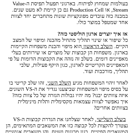
בעולמות שמחוץ לפיתוח. בארגוני תפעול תפיסת ה-Value
Stream, או Production Cell גם כן קיימת לא מעט שנים.
במבנה כזה עובדים מפונקציות שונות מתחברים יחד לצוות
אחד שמטפל במוצר כולו.
אז איך יוצרים ארגון הוליסטי כזה?
כל שיפור או שינוי תהליך מתחיל מהבנה ומיפוי של המצב
הקיים.
השלב הראשון
הוא מיפוי והבנת משפחות הקיימות
בארגון. משפחות הן קבוצות של מוצרים או שירותים בעלי
מאפיינים דומים. בשלב זה נזהה את הקבוצות הדומות על פי
המאפיינים הקריטיים לארגון, כגון היקף פעילות, שלבי
תהליך, מורכבות ועוד.
לאחר זיהוי המשפחות מגיע
השלב השני
, זהו שלב קריטי בו
על בסיס מיפוי המשפחות שביצענו נגדיר את ה-VS השונים.
איזה צוותים יבנו? מה יהיו גבולות הגזרה של כל צוות כזה?
איך נאפשר לצוות עצמאות מקסימלית ותלות מינימלית
בצוותים אחרים?
בשלב השלישי
, לאחר שצלחנו את הגדרת קבוצות ה-VS
נצטרך להקצות לכל קבוצה כזו את המשאבים המתאימים, הן
המשאבים הפיזיים, כגון מכונות ושטח, והן משאבים אנושיים