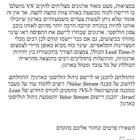
במציאות, מעט מאוד ארגונים מצליחים להקים 'VS מושלם'
בו דרישת לקוח מבוצעת באותו צוות מקצה לקצה. אך אין זה
אומר שלא ניתן לעשות צעדים משמעותיים בארגון שיובילו
אותנו להיות בנקודה קרובה הרבה יותר מהיום לאותו כוכב
צפון הוליסטי. ארגונים שבחרו ליישם את התפיסה ראו שינוי
מהותי בביצועים, גם אם כבר יישמו קודם לכן רבים מכלי
המצויינות הקלאסיים. שינוי כזה מביא באופן מיידי לצמצום
ה-Lead Time הכולל, צמצום הצורך בתקשורת בין יחידות
ארגוניות, והתיעלות בתהליכים רבים כתוצאה מהראייה
הכוללת של כל עובד ומנהל בארגון.
התחלתם לתכנן או ליישם ניהול הוליסטי בארגון? התחלתם
לחשוב על מבנה Value Stream? רוצים ללמוד עוד על מעבר
ממבנה פונקציונאלי ל-VS? מוזמנים לקורס החדש של Lean
Israel: 'תכנון ויישום Value Stream והטמעת ניהול הוליסטי
בארגון'
השאירו פרטים ונחזור אליכם בהקדם