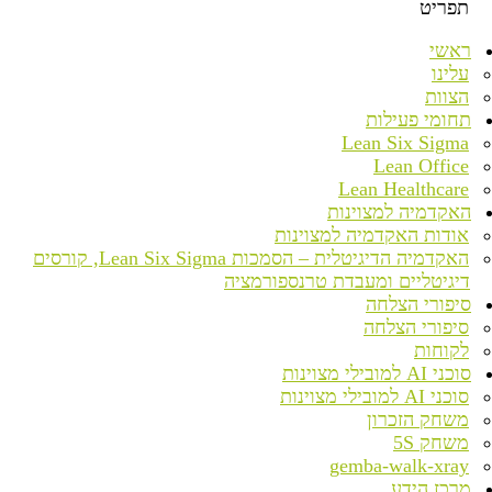
תפריט
ראשי
עלינו
הצוות
תחומי פעילות
Lean Six Sigma
Lean Office
Lean Healthcare
האקדמיה למצוינות
אודות האקדמיה למצוינות
האקדמיה הדיגיטלית – הסמכות Lean Six Sigma, קורסים
דיגיטליים ומעבדת טרנספורמציה
סיפורי הצלחה
סיפורי הצלחה
לקוחות
סוכני AI למובילי מצוינות
סוכני AI למובילי מצוינות
משחק הזכרון
משחק 5S
gemba-walk-xray
מרכז הידע