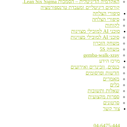
האקדמיה הדיגיטלית – הסמכות Lean Six Sigma,
קורסים דיגיטליים ומעבדת טרנספורמציה
סיפורי הצלחה
סיפורי הצלחה
לקוחות
סוכני AI למובילי מצוינות
סוכני AI למובילי מצוינות
משחק הזכרון
משחק 5S
gemba-walk-xray
מרכז הידע
כנסים, וובינרים ואירועים
חדשות ופרסומים
מאמרים
כלים
שאלות ותשובות
ספרות מקצועית
סרטונים
צור קשר
04-6475-444