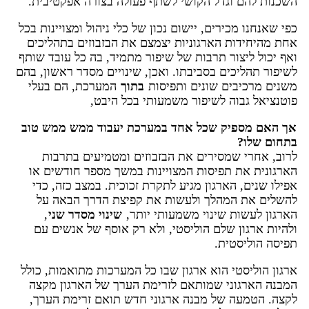
השכנות להם וגדל הקושי לשתף פעולה בצורה אפקטיבית.
כפי שאנחנו מכירים, יישום נכון של כלי ניהול ומצויינות בכל
אחת מהיחידות הארגוניות יצמצם את הבזבוזים בתהליכים
ואף יכול ליצור תרבות של שיפור מתמיד, בה כל עובד שותף
לשיפור תהליכים בסביבתו. ואכן, שינויים מסדר ראשון, בהם
משנים מרכיבים שונים ותפיסות
בתוך
המערכת, הם בעלי
פוטנציאל גבוה לשיפור משמעותי בכל היבט,
אך האם מספיק שכל אחד במערכת יעבוד ממש ממש טוב
בתחום שלו?
לרוב, אחרי שמסירים את הבזבוזים ומטמיעים בתרבות
הארגונית את תפיסות המצויינות במשך מספר חודשים או
אפילו שנים, הארגון מגיע לתקרת זכוכית. במצב כזה, כדי
להשלים את המהלך ולעשות את קפיצת הדרך הבאה על
הארגון לעשות שינוי משמעותי יותר,
שינוי מסדר שני
,
ולהיות ארגון שלם הוליסטי, ולא רק אוסף של אנשים עם
תפיסה הוליסטית.
ארגון הוליסטי הוא ארגון שבו כל המערכות מתואמות, כולל
המבנה הארגוני שמותאם לזרימת הערך של הארגון מקצה
לקצה. הטמעה של מבנה ארגוני חדש תואם זרימת הערך,