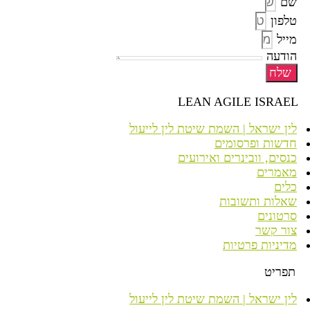
שם
טלפון
מייל
הודעה
שלח
LEAN AGILE ISRAEL
לין ישראל | השמת שיטת לין לייעול
חדשות ופרסומים
כנסים, וובינרים ואירועים
מאמרים
כלים
שאלות ותשובות
סרטונים
צור קשר
מדיניות פרטיות
תפריט
לין ישראל | השמת שיטת לין לייעול