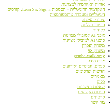
אודות האקדמיה למצוינות
האקדמיה הדיגיטלית – הסמכות Lean Six Sigma, קורסים
דיגיטליים ומעבדת טרנספורמציה
סיפורי הצלחה
סיפורי הצלחה
לקוחות
סוכני AI למובילי מצוינות
סוכני AI למובילי מצוינות
משחק הזכרון
משחק 5S
gemba-walk-xray
מרכז הידע
כנסים, וובינרים ואירועים
חדשות ופרסומים
מאמרים
כלים
שאלות ותשובות
ספרות מקצועית
סרטונים
צור קשר