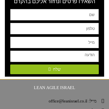
השאירו פרטים ונחזור אליכם בהקדם
שלח
LEAN AGILE ISRAEL
מייל: office@leanisrael.co.il