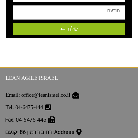
שלח
LEAN AGILE ISRAEL
Email: office@leanisrael.co.il
Tel: 04-6475-444
Fax: 04-6475-445
Address: רחוב חרמון 86 יקנעם