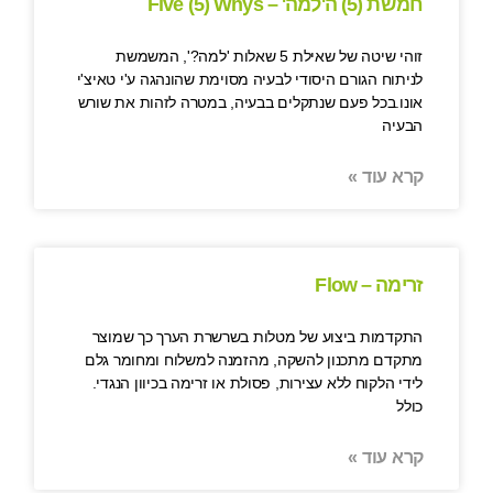
חמשת (5) ה'למה' – Five (5) Whys
זוהי שיטה של שאילת 5 שאלות 'למה?', המשמשת
לניתוח הגורם היסודי לבעיה מסוימת שהונהגה ע'י טאיצ'י
אונו.בכל פעם שנתקלים בבעיה, במטרה לזהות את שורש
הבעיה
קרא עוד »
זרימה – Flow
התקדמות ביצוע של מטלות בשרשרת הערך כך שמוצר
מתקדם מתכנון להשקה, מהזמנה למשלוח ומחומר גלם
לידי הלקוח ללא עצירות, פסולת או זרימה בכיוון הנגדי.
כולל
קרא עוד »