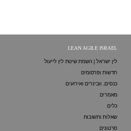
LEAN AGILE ISRAEL
לין ישראל | השמת שיטת לין לייעול
חדשות ופרסומים
כנסים, וובינרים ואירועים
מאמרים
כלים
שאלות ותשובות
סרטונים