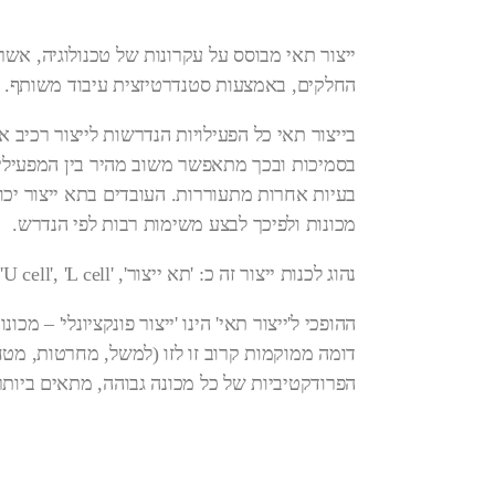
ייצור תאי מבוסס על עקרונות של טכנולוגיה, אשר
החלקים, באמצעות סטנדרטיזצית עיבוד משותף.
בייצור תאי כל הפעילויות הנדרשות לייצור רכיב 
בסמיכות ובכך מתאפשר משוב מהיר בין המפעילי
בעיות אחרות מתעוררות. העובדים בתא ייצור יכו
מכונות ולפיכך לבצע משימות רבות לפי הנדרש.
נהוג לכנות ייצור זה כ: 'תא ייצור', 'U cell', 'L cell' או 'cellular manufacturing'
ההופכי ל'ייצור תאי' הינו 'ייצור פונקציונלי' – מכ
דומה ממוקמות קרוב זו לזו (למשל, מחרטות, מטח
הפרודקטיביות של כל מכונה גבוהה, מתאים ביותר 