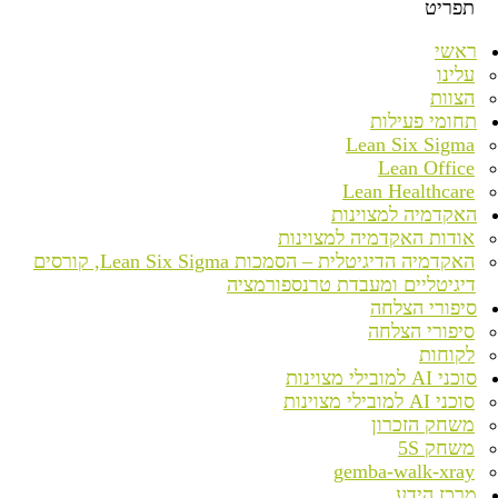
תפריט
ראשי
עלינו
הצוות
תחומי פעילות
Lean Six Sigma
Lean Office
Lean Healthcare
האקדמיה למצוינות
אודות האקדמיה למצוינות
האקדמיה הדיגיטלית – הסמכות Lean Six Sigma, קורסים
דיגיטליים ומעבדת טרנספורמציה
סיפורי הצלחה
סיפורי הצלחה
לקוחות
סוכני AI למובילי מצוינות
סוכני AI למובילי מצוינות
משחק הזכרון
משחק 5S
gemba-walk-xray
מרכז הידע