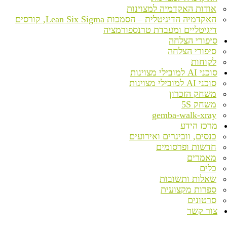
אודות האקדמיה למצוינות
האקדמיה הדיגיטלית – הסמכות Lean Six Sigma, קורסים
דיגיטליים ומעבדת טרנספורמציה
סיפורי הצלחה
סיפורי הצלחה
לקוחות
סוכני AI למובילי מצוינות
סוכני AI למובילי מצוינות
משחק הזכרון
משחק 5S
gemba-walk-xray
מרכז הידע
כנסים, וובינרים ואירועים
חדשות ופרסומים
מאמרים
כלים
שאלות ותשובות
ספרות מקצועית
סרטונים
צור קשר