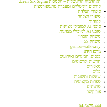
האקדמיה הדיגיטלית – הסמכות Lean Six Sigma,
קורסים דיגיטליים ומעבדת טרנספורמציה
סיפורי הצלחה
סיפורי הצלחה
לקוחות
סוכני AI למובילי מצוינות
סוכני AI למובילי מצוינות
משחק הזכרון
משחק 5S
gemba-walk-xray
מרכז הידע
כנסים, וובינרים ואירועים
חדשות ופרסומים
מאמרים
כלים
שאלות ותשובות
ספרות מקצועית
סרטונים
צור קשר
04-6475-444