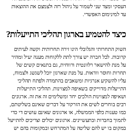
העסקי ומצד שני לשמור על ניהול רזה ולצמצם את ההוצאות
עד למינימום האפשרי.
כיצד להטמיע בארגון תהליכי התייעלות?
השוק התחרותי והגלובלי הינו זירה תחרותית וקשה לעיתים
קרובות. לכל חברה יש צורך לתת ללקוחות מענה יעיל ומהיר
על מנת להישאר רלוונטית ורווחית, גם בתנאים קשים של
תחרות וחוסר וודאות. על מנת שארגון יוכל לשגשג ולצמוח,
עליו להשקיע אנרגיות ומשאבים בהתמדה ולפתח תהליכי
התייעלות מדוייקים בשאיפה למצוינות. תהליכי התייעלות
ושאיפה למצוינות הולכים יחד ומשלימים זה את זה. ארגונים
רבים בוחרים לשים את הזרקור על דברים שאינם בשליטתם,
כמו טענות כלפי הממשלה, או ארגונים שאינם עושים די כדי
לתמוך בחברות ובתעשיינים. ארגונים יכולים וצריכים להתייעל
במקום בו יש להם שליטה על המתרחש ובמקומות בהם יש