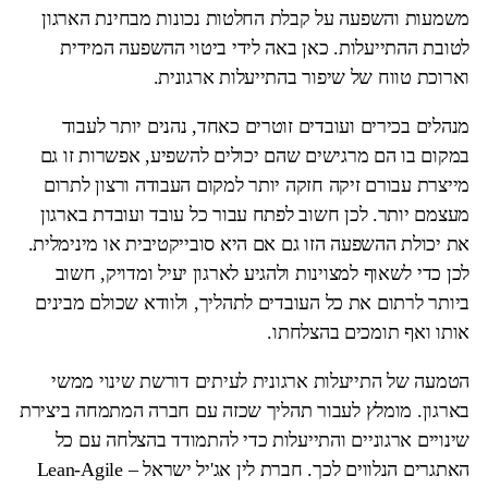
משמעות והשפעה על קבלת החלטות נכונות מבחינת הארגון
לטובת ההתייעלות. כאן באה לידי ביטוי ההשפעה המידית
וארוכת טווח של שיפור בהתייעלות ארגונית.
מנהלים בכירים ועובדים זוטרים כאחד, נהנים יותר לעבוד
במקום בו הם מרגישים שהם יכולים להשפיע, אפשרות זו גם
מייצרת עבורם זיקה חזקה יותר למקום העבודה ורצון לתרום
מעצמם יותר. לכן חשוב לפתח עבור כל עובד ועובדת בארגון
את יכולת ההשפעה הזו גם אם היא סובייקטיבית או מינימלית.
לכן כדי לשאוף למצוינות ולהגיע לארגון יעיל ומדויק, חשוב
ביותר לרתום את כל העובדים לתהליך, ולוודא שכולם מבינים
אותו ואף תומכים בהצלחתו.
הטמעה של התייעלות ארגונית לעיתים דורשת שינוי ממשי
בארגון. מומלץ לעבור תהליך שכזה עם חברה המתמחה ביצירת
שינויים ארגוניים והתייעלות כדי להתמודד בהצלחה עם כל
האתגרים הנלווים לכך. חברת לין אג'יל ישראל – Lean-Agile