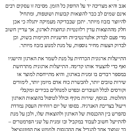
אגב והיא מצריכה יד על הדופק כל הזמן. מסיבה זו עסקים רבים
אינם שמים לב כבר להוצאות קבועות ושוטפות, ומתחיל
להיווצר בזבוז מיותר. יתכן שבבדיקה מעמיקה יתגלה כי אכן
חלק מההוצאות עדין רלוונטיות ונחוצות לארגון, אך עדיין חשוב
מדי פעם לבדוק אלטרנטיביות חדשניות הקיימות בשוק, וכן
לבדוק הצעות מחיר נוספות, על מנת למנוע בזבוז מיותר.
התייעלות ארגונית הכרחית על מנת לשמר את הארגון והישגיו
ואף כדי להצעיד אותו קדימה. התייעלות ארגונית מתרחשת
במספר רבדים בו זמנית בארגון, והיא מתייחסת למוצר או
שירות טובים יותר, להכשרת כוח אדם מיומן יותר, לימודים
וקורסים לכלל העובדים ובפרט למנהלים בכירים ומקבלי
החלטות. בנוסף, שירות מקיף וכולל לטיפול בהוצאות הארגון
וייעול בצריכת האנרגיה. בסופו של יום רווחיות העסק נמדדת
כהפרש בין ההכנסות של הארגון ולהוצאות שלו, ולכן על מנת
להתייעל חשוב לעבוד במקביל ובו זמנית על שני הפרמטרים –
כך שמצד אחד להגדיל את ההכנסות ולממש את הפוטנציאל