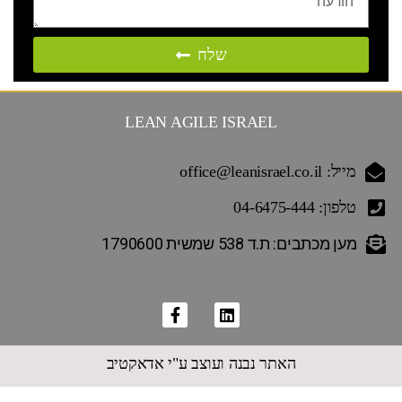
שלח
LEAN AGILE ISRAEL
מייל: office@leanisrael.co.il
טלפון: 04-6475-444
מען מכתבים: ת.ד 538 שמשית 1790600
האתר נבנה ועוצב ע"י אדאקטיב